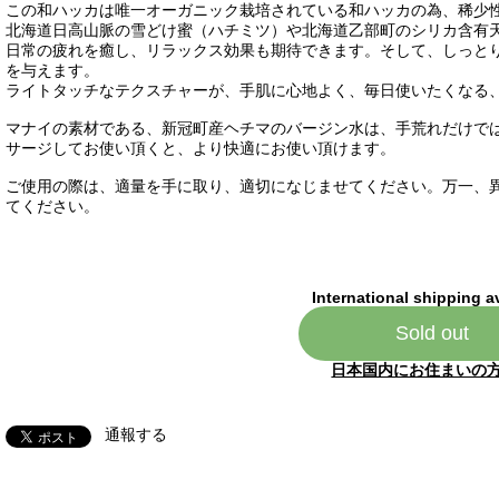
この和ハッカは唯一オーガニック栽培されている和ハッカの為、稀少
北海道日高山脈の雪どけ蜜（ハチミツ）や北海道乙部町のシリカ含有
日常の疲れを癒し、リラックス効果も期待できます。そして、しっと
を与えます。
ライトタッチなテクスチャーが、手肌に心地よく、毎日使いたくなる
マナイの素材である、新冠町産ヘチマのバージン水は、手荒れだけで
サージしてお使い頂くと、より快適にお使い頂けます。
ご使用の際は、適量を手に取り、適切になじませてください。万一、
てください。
International shipping a
Sold out
日本国内にお住まいの
通報する